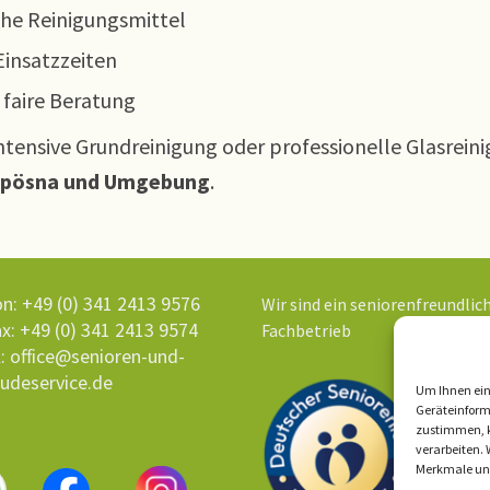
he Reinigungsmittel
Einsatzzeiten
faire Beratung
tensive Grundreinigung oder professionelle Glasreini
ßpösna und Umgebung
.
n: +49 (0) 341 2413 9576
Wir sind ein seniorenfreundlic
x: +49 (0) 341 2413 9574
Fachbetrieb
l: office@senioren-und-
udeservice.de
Um Ihnen ein
Geräteinform
zustimmen, k
verarbeiten. 
Merkmale und