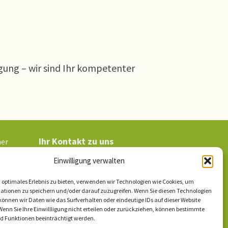
gung – wir sind Ihr kompetenter
Ihr Kontakt zu uns
her
Einwilligung verwalten
Impressum
/ AGBs
 optimales Erlebnis zu bieten, verwenden wir Technologien wie Cookies, um
ationen zu speichern und/oder darauf zuzugreifen. Wenn Sie diesen Technologien
Datenschutzerklärung
önnen wir Daten wie das Surfverhalten oder eindeutige IDs auf dieser Website
Wenn Sie Ihre Einwillligung nicht erteilen oder zurückziehen, können bestimmte
 Funktionen beeinträchtigt werden.
Cookie-Richtlinie (EU)