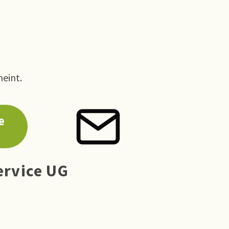
heint.
e
ervice UG