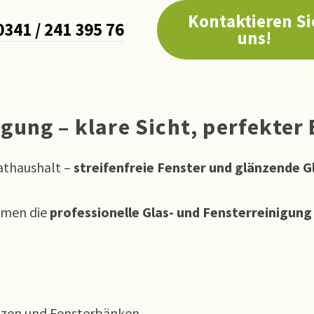
Kontaktieren Si
0341 / 241 395 76
uns!
igung – klare Sicht, perfekter
athaushalt –
streifenfreie Fenster und glänzende G
hmen die
professionelle Glas- und Fensterreinigun
lzen und Fensterbänken