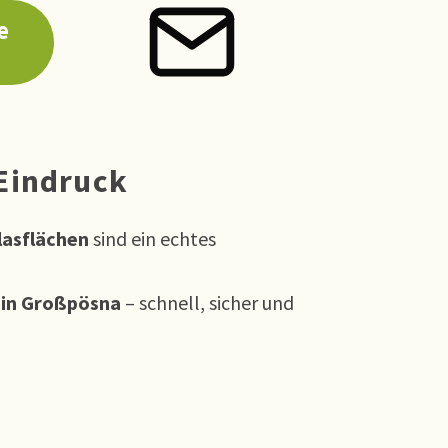
e
 Eindruck
lasflächen
sind ein echtes
g in Großpösna
– schnell, sicher und